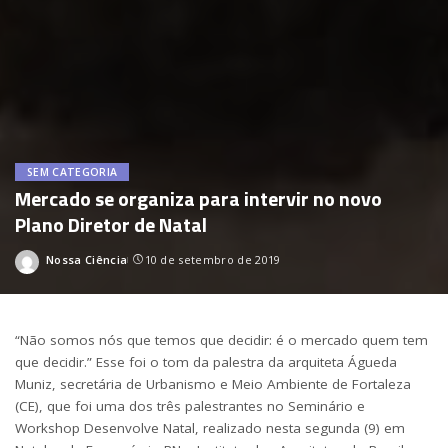
SEM CATEGORIA
Mercado se organiza para intervir no novo
Plano Diretor de Natal
Nossa Ciência
10 de setembro de 2019
Posted
by
“Não somos nós que temos que decidir: é o mercado quem tem
que decidir.” Esse foi o tom da palestra da arquiteta Águeda
Muniz, secretária de Urbanismo e Meio Ambiente de Fortaleza
(CE), que foi uma dos três palestrantes no Seminário e
Workshop Desenvolve Natal, realizado nesta segunda (9) em