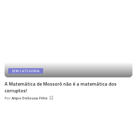
SEM CATEGORIA
A Matemática de Mossoró não é a matemática dos
corruptos!
Por
Alípio DeSousa Filho
Posted
by