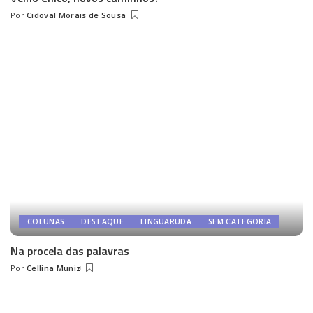
Por
Cidoval Morais de Sousa
Posted
by
COLUNAS
DESTAQUE
LINGUARUDA
SEM CATEGORIA
Na procela das palavras
Por
Cellina Muniz
Posted
by