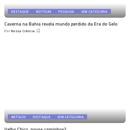
DESTAQUE
NOTÍCIAS
PESQUISA
SEM CATEGORIA
Caverna na Bahia revela mundo perdido da Era do Gelo
Por
Nossa Ciência
Posted
by
ARTIGOS
DESTAQUE
SEM CATEGORIA
Velho Chico, novos caminhos?