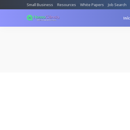
Small Business
Resources
White Papers
Job Search
Iní