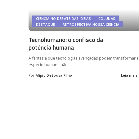
CIÊNCIA NO DEBATE DAS IDEIAS
COLUNAS
DESTAQUE
RETROSPECTIVA NOSSA CIÊNCIA
Tecnohumano: o confisco da
potência humana
A fantasia que tecnologias avançadas podem transformar a
espécie humana não
...
Por
Alípio DeSousa Filho
Leia mais
Posted
by