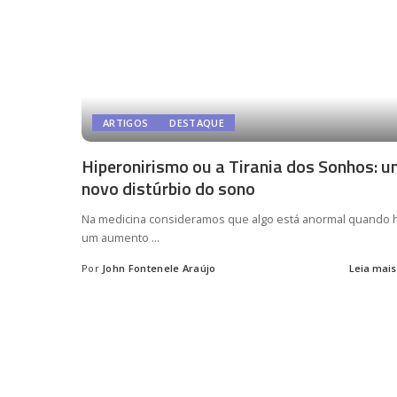
ARTIGOS
DESTAQUE
Hiperonirismo ou a Tirania dos Sonhos: 
novo distúrbio do sono
Na medicina consideramos que algo está anormal quando 
um aumento
...
Por
John Fontenele Araújo
Leia mais
Posted
by