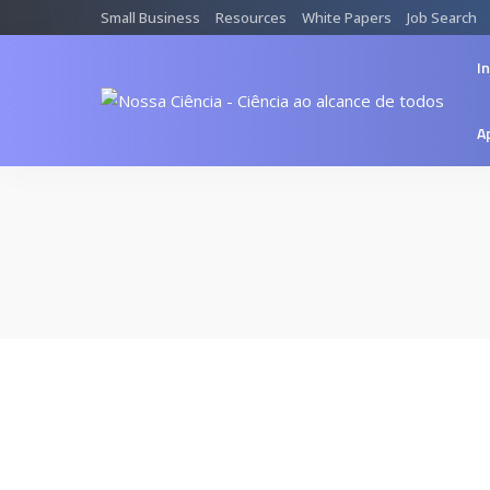
Small Business
Resources
White Papers
Job Search
In
A