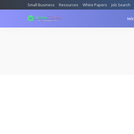
Small Business
Resources
White Papers
Job Search
Iní