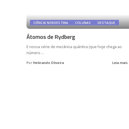
CIÊNCIA NORDESTINA
COLUNAS
DESTAQUE
Átomos de Rydberg
E nossa série de mecânica quântica (que hoje chega ao
número
...
Por
Helinando Oliveira
Leia mais
Posted
by