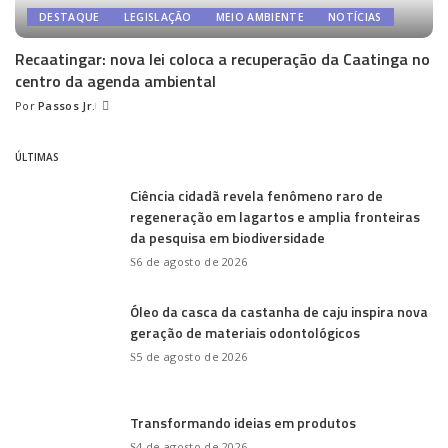
DESTAQUE
LEGISLAÇÃO
MEIO AMBIENTE
NOTÍCIAS
Recaatingar: nova lei coloca a recuperação da Caatinga no
centro da agenda ambiental
Por
Passos Jr.
Posted
by
ÚLTIMAS
Ciência cidadã revela fenômeno raro de
regeneração em lagartos e amplia fronteiras
da pesquisa em biodiversidade
6 de agosto de 2026
Óleo da casca da castanha de caju inspira nova
geração de materiais odontológicos
5 de agosto de 2026
Transformando ideias em produtos
4 de agosto de 2026