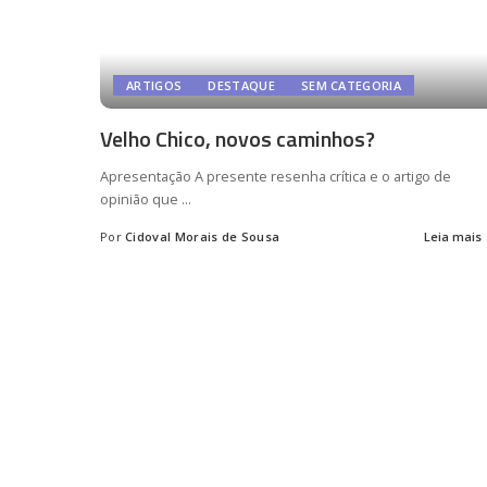
ARTIGOS
DESTAQUE
SEM CATEGORIA
Velho Chico, novos caminhos?
Apresentação A presente resenha crítica e o artigo de
opinião que
...
Por
Cidoval Morais de Sousa
Leia mais
Posted
by