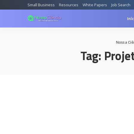
Small Business
Resources
White Papers
Job Search
Iní
Nossa Ciên
Tag:
Proje