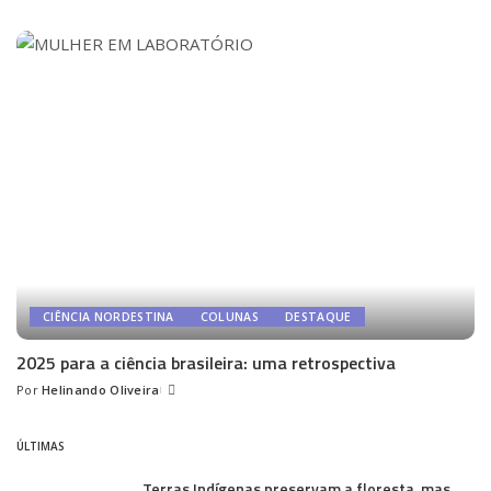
Posted
by
CIÊNCIA NORDESTINA
COLUNAS
DESTAQUE
2025 para a ciência brasileira: uma retrospectiva
Por
Helinando Oliveira
Posted
by
ÚLTIMAS
Terras Indígenas preservam a floresta, mas