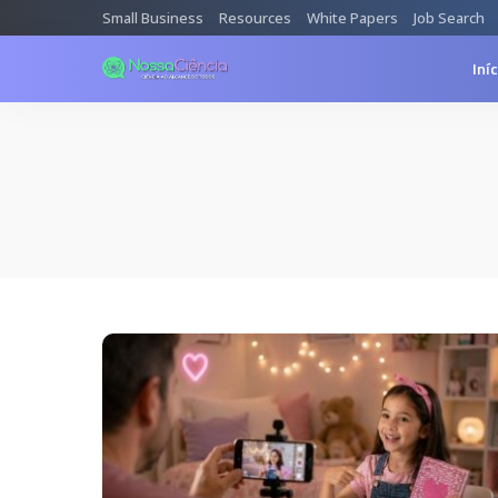
Small Business
Resources
White Papers
Job Search
Iní